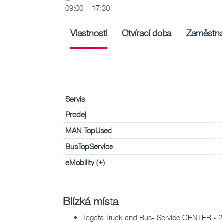
09:00 – 17:30
Vlastnosti
Otvírací doba
Zaměstna
Servis
Prodej
MAN TopUsed
BusTopService
eMobility (+)
Blízká místa
Tegeta Truck and Bus- Service CENTER - 