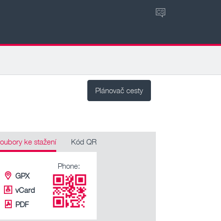
CS
Plánovač cesty
oubory ke stažení
Kód QR
Phone:
GPX
vCard
PDF