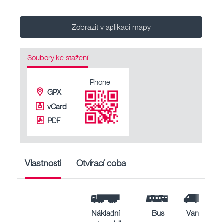
Zobrazit v aplikaci mapy
Soubory ke stažení
Phone:
GPX
vCard
PDF
Vlastnosti
Otvírací doba
Nákladní
Bus
Van