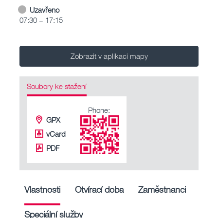
Uzavřeno
07:30 – 17:15
Zobrazit v aplikaci mapy
Soubory ke stažení
Phone:
GPX
vCard
PDF
Vlastnosti
Otvírací doba
Zaměstnanci
Speciální služby