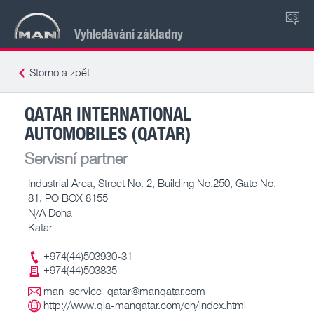
CS
Vyhledávání základny
Storno a zpět
QATAR INTERNATIONAL
AUTOMOBILES (QATAR)
Servisní partner
Industrial Area, Street No. 2, Building No.250, Gate No.
81, PO BOX 8155
N/A Doha
Katar
+974(44)503930-31
+974(44)503835
man_service_qatar@manqatar.com
http://www.qia-manqatar.com/en/index.html