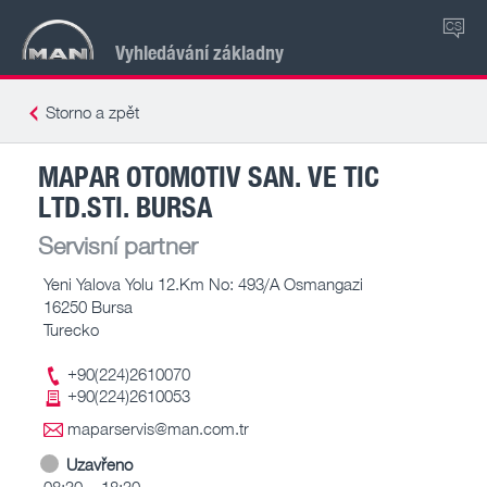
CS
Vyhledávání základny
Storno a zpět
MAPAR OTOMOTIV SAN. VE TIC
LTD.STI. BURSA
Servisní partner
Yeni Yalova Yolu 12.Km No: 493/A Osmangazi
16250 Bursa
Turecko
+90(224)2610070
+90(224)2610053
maparservis@man.com.tr
Uzavřeno
08:30 – 18:30