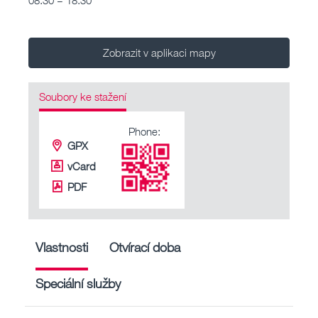
Zobrazit v aplikaci mapy
Soubory ke stažení
Phone:
GPX
vCard
PDF
Vlastnosti
Otvírací doba
Speciální služby