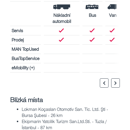
Nákladní
Bus
Van
automobil
Servis
Prodej
MAN TopUsed
BusTopService
eMobility (+)
Blízká místa
Lokman Koçaslan Otomotiv San. Tic. Ltd. Şti -
Bursa Şubesi - 26 km
Ekipmarin Yatcilik Turizm San.Ltd.Sti. - Tuzla /
İstanbul - 87 km