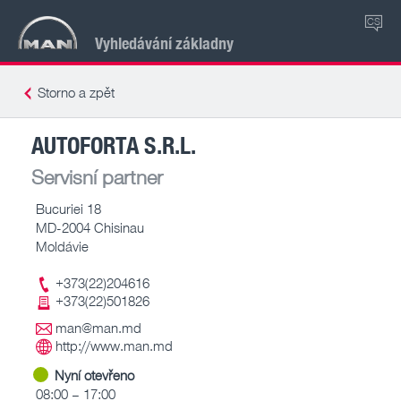
CS
Vyhledávání základny
Storno a zpět
AUTOFORTA S.R.L.
Servisní partner
Bucuriei 18
MD-2004 Chisinau
Moldávie
+373(22)204616
+373(22)501826
man@man.md
http://www.man.md
Nyní otevřeno
08:00 – 17:00