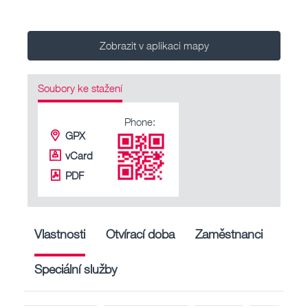
Zobrazit v aplikaci mapy
Soubory ke stažení
Phone:
GPX
vCard
PDF
Vlastnosti
Otvírací doba
Zaměstnanci
Speciální služby