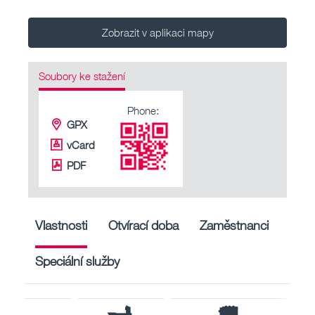
Zobrazit v aplikaci mapy
Soubory ke stažení
Phone:
GPX
vCard
PDF
Vlastnosti
Otvírací doba
Zaměstnanci
Speciální služby