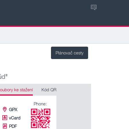
CS
Plánovač cesty
üd"
oubory ke stažení
Kód QR
Phone:
GPX
vCard
PDF