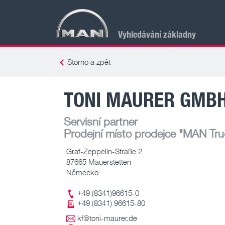
Vyhledávání základny
Storno a zpět
TONI MAURER GMBH
Servisní partner
Prodejní místo prodejce
"MAN Truc
Graf-Zeppelin-Straße 2
87665 Mauerstetten
Německo
+49 (8341)96615-0
+49 (8341) 96615-80
kf@toni-maurer.de