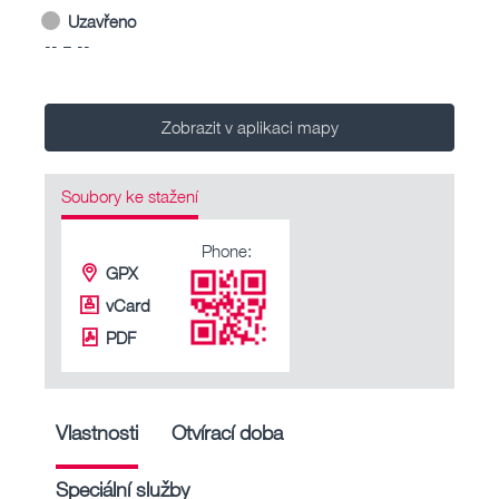
Uzavřeno
-- – --
Zobrazit v aplikaci mapy
Soubory ke stažení
Phone:
GPX
vCard
PDF
Vlastnosti
Otvírací doba
Speciální služby