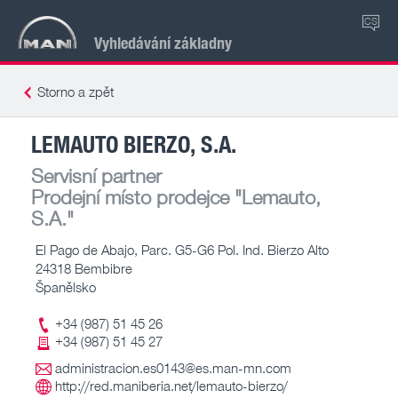
CS
Vyhledávání základny
Storno a zpět
LEMAUTO BIERZO, S.A.
Servisní partner
Prodejní místo prodejce
"Lemauto,
S.A."
El Pago de Abajo, Parc. G5-G6 Pol. Ind. Bierzo Alto
24318 Bembibre
Španělsko
+34 (987) 51 45 26
+34 (987) 51 45 27
administracion.es0143@es.man-mn.com
http://red.maniberia.net/lemauto-bierzo/