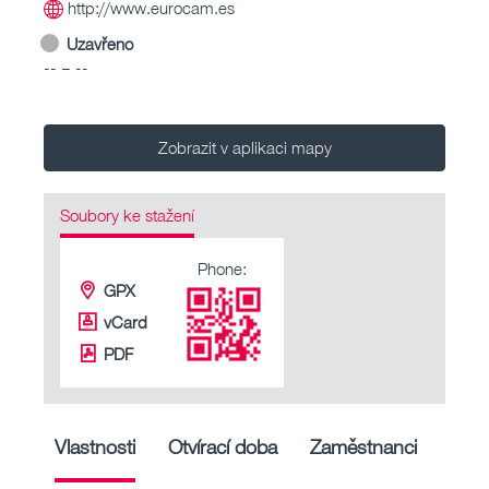
http://www.eurocam.es
Uzavřeno
-- – --
Zobrazit v aplikaci mapy
Soubory ke stažení
Phone:
GPX
vCard
PDF
Vlastnosti
Otvírací doba
Zaměstnanci