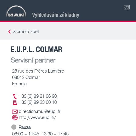
CS
Vyhledávání základny
Storno a zpět
E.U.P.L. COLMAR
Servisní partner
25 rue des Frères Lumière
68012 Colmar
Francie
+33 (3) 89 21 06 90
+33 (3) 89 23 60 10
direction.mul@eupl.fr
http://www.eupl.fr/
Pauza
08:00 – 11:45, 13:30 – 17:45