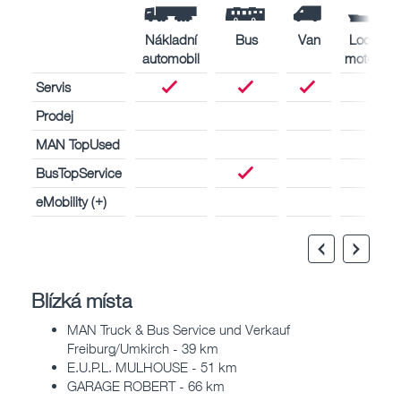
Nákladní
Bus
Van
Lodní
automobil
motory
Servis
Prodej
MAN TopUsed
BusTopService
eMobility (+)
Blízká místa
MAN Truck & Bus Service und Verkauf
Freiburg/Umkirch - 39 km
E.U.P.L. MULHOUSE - 51 km
GARAGE ROBERT - 66 km