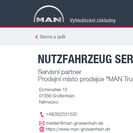
Vyhledávání základny
Storno a zpět
NUTZFAHRZEUG SER
Servisní partner
Prodejní místo prodejce
"MAN Truc
Eichenallee 15
01558 Großenhain
Německo
+49(3522)51520
meister@man-grossenhain.de
https://www.man-grossenhain.de