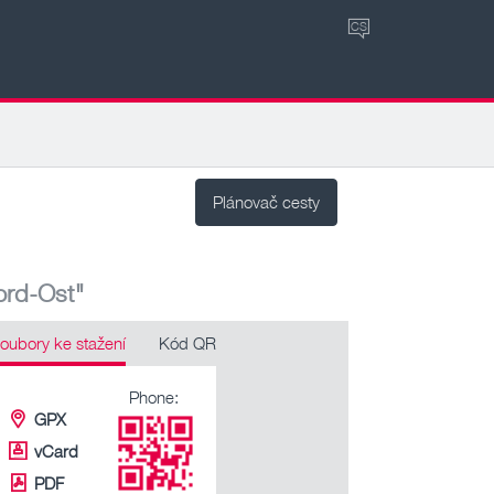
CS
Plánovač cesty
ord-Ost"
oubory ke stažení
Kód QR
Phone:
GPX
vCard
PDF