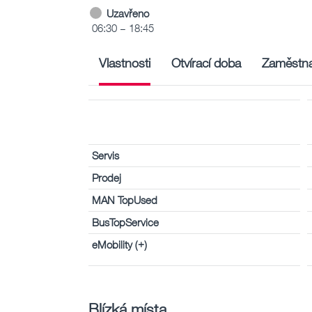
Uzavřeno
06:30 – 18:45
Vlastnosti
Otvírací doba
Zaměstna
Servis
Prodej
MAN TopUsed
BusTopService
eMobility (+)
Blízká místa