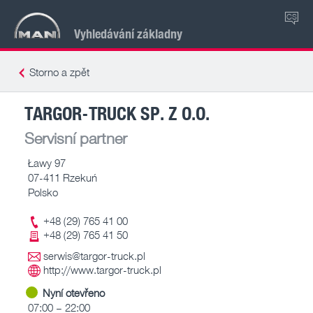
CS
Vyhledávání základny
Storno a zpět
TARGOR-TRUCK SP. Z O.O.
Servisní partner
Ławy 97
07-411 Rzekuń
Polsko
+48 (29) 765 41 00
+48 (29) 765 41 50
serwis@targor-truck.pl
http://www.targor-truck.pl
Nyní otevřeno
07:00 – 22:00