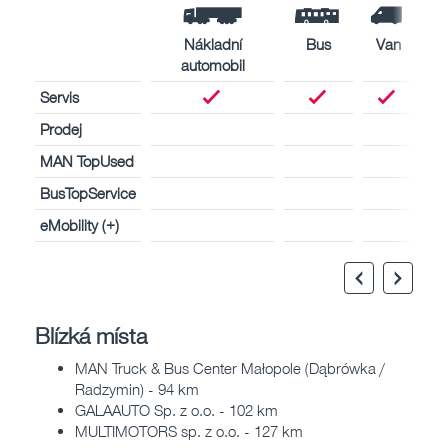
Nákladní
Bus
Van
automobil
Servis
Prodej
MAN TopUsed
BusTopService
eMobility (+)
Blízká místa
MAN Truck & Bus Center Małopole (Dąbrówka /
Radzymin) - 94 km
GALAAUTO Sp. z o.o. - 102 km
MULTIMOTORS sp. z o.o. - 127 km