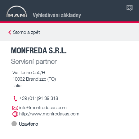
CS
Vyhledávání základny
Storno a zpět
MONFREDA S.R.L.
Servisní partner
Via Torino 550/H
10032 Brandizzo (TO)
Itálie
+39 (011)91 39 318
info@monfredasas.com
http://www.monfredasas.com
Uzavřeno
-- – --