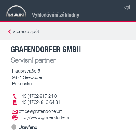
CS
Vyhledávání základny
Storno a zpět
GRAFENDORFER GMBH
Servisní partner
Hauptstraße 5
9871 Seeboden
Rakousko
+43 (4762)817 24 0
+43 (4762) 816 64 31
office@grafendorfer.at
http://www.grafendorfer.at
Uzavřeno
-- – --