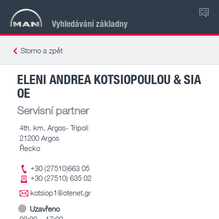
CS
Vyhledávání základny
Storno a zpět
ELENI ANDREA KOTSIOPOULOU & SIA
OE
Servisní partner
4th. km. Argos- Tripoli
21200 Argos
Řecko
+30 (27510)663 05
+30 (27510) 635 02
kotsiop1@otenet.gr
Uzavřeno
08:00 – 17:00