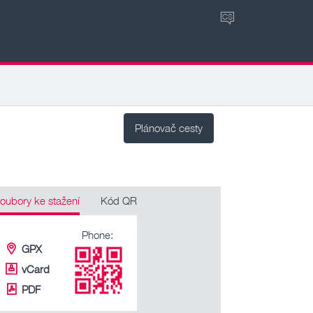
CS
Plánovač cesty
oubory ke stažení
Kód QR
Phone:
GPX
vCard
PDF