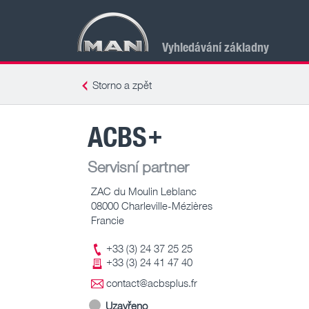
Vyhledávání základny
Storno a zpět
ACBS+
Servisní partner
ZAC du Moulin Leblanc
08000 Charleville-Mézières
Francie
+33 (3) 24 37 25 25
+33 (3) 24 41 47 40
contact@acbsplus.fr
Uzavřeno