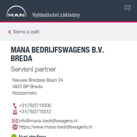
CS
Vyhledávání základny
Storno a zpět
MANA BEDRIJFSWAGENS B.V.
BREDA
Servisní partner
Nieuwe Bredase Baan 24
4825 BP Breda
Nizozemsko
+31(76)5715500
+31(76)5715512
info@mana-bedrijfswagens.nl
https://www.mana-bedrijfswagens.nl
Nyní otevřeno