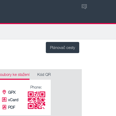
CS
Plánovač cesty
oubory ke stažení
Kód QR
Phone:
GPX
vCard
PDF