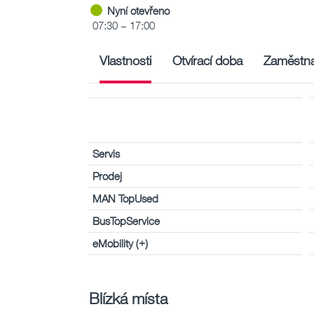
Nyní otevřeno
07:30 – 17:00
Vlastnosti
Otvírací doba
Zaměstna
Servis
Prodej
MAN TopUsed
BusTopService
eMobility (+)
Blízká místa