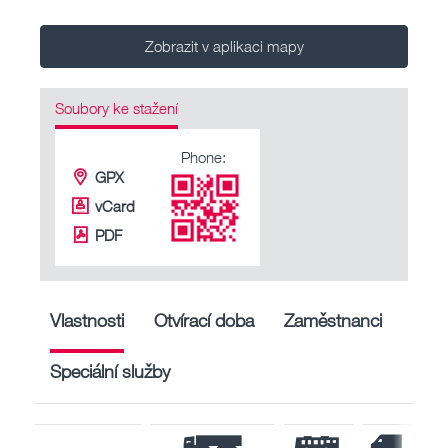
Zobrazit v aplikaci mapy
Soubory ke stažení
Phone:
GPX
vCard
PDF
Vlastnosti
Otvírací doba
Zaměstnanci
Speciální služby