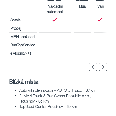
Nákladní
Bus
Van
automobil
Servis
Prodej
MAN TopUsed
BusTopService
eMobility (+)
Blízká místa
Auto Viki člen skupiny AUTO UH s.r.o. - 37 km
2. MAN Truck & Bus Czech Republic s.r.o.,
Rousínov - 65 km
TopUsed Center Rousínov - 65 km