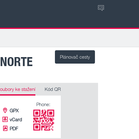
CS
 NORTE
Plánovač cesty
oubory ke stažení
Kód QR
Phone:
GPX
vCard
PDF