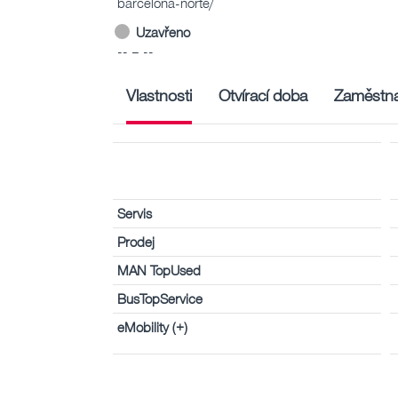
barcelona-norte/
Uzavřeno
-- – --
Vlastnosti
Otvírací doba
Zaměstna
Servis
Prodej
MAN TopUsed
BusTopService
eMobility (+)