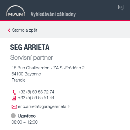
CS
Vyhledávání základny
Storno a zpět
SEG ARRIETA
Servisní partner
15 Rue Chalibardon - ZA St-Frédéric 2
64100 Bayonne
Francie
+33 (5) 59 55 72 74
+33 (5) 59 55 51 44
eric.arrieta@garagearrieta.fr
Uzavřeno
08:00 – 12:00