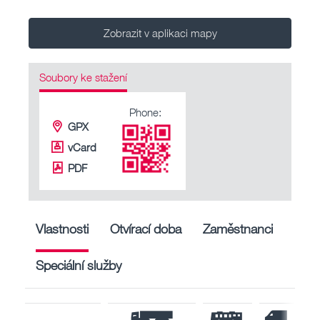
Zobrazit v aplikaci mapy
Soubory ke stažení
Phone:
GPX
vCard
PDF
Vlastnosti
Otvírací doba
Zaměstnanci
Speciální služby