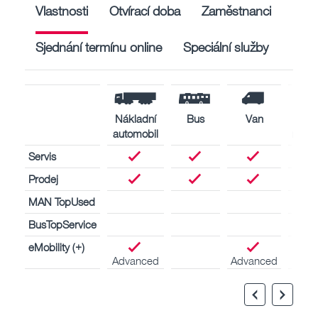
Vlastnosti
Otvírací doba
Zaměstnanci
Sjednání termínu online
Speciální služby
Nákladní
Bus
Van
Lodn
automobil
moto
Servis
Prodej
MAN TopUsed
BusTopService
eMobility (+)
Advanced
Advanced