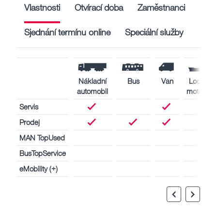
Vlastnosti
Otvírací doba
Zaměstnanci
Sjednání termínu online
Speciální služby
Nákladní
Bus
Van
Lodní
automobil
motory
Servis
Prodej
MAN TopUsed
BusTopService
eMobility (+)