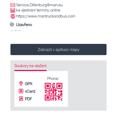
Service.Dillenburg@man.eu
ke sjednání termínu online
https://www.mantruckandbus.com
Uzavřeno
-- – --
Zobrazit v aplikaci mapy
Soubory ke stažení
Phone:
GPX
vCard
PDF