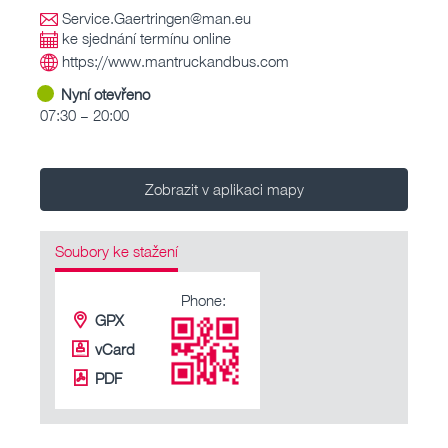
Service.Gaertringen@man.eu
ke sjednání termínu online
https://www.mantruckandbus.com
Nyní otevřeno
07:30 – 20:00
Zobrazit v aplikaci mapy
Soubory ke stažení
Phone:
GPX
vCard
PDF