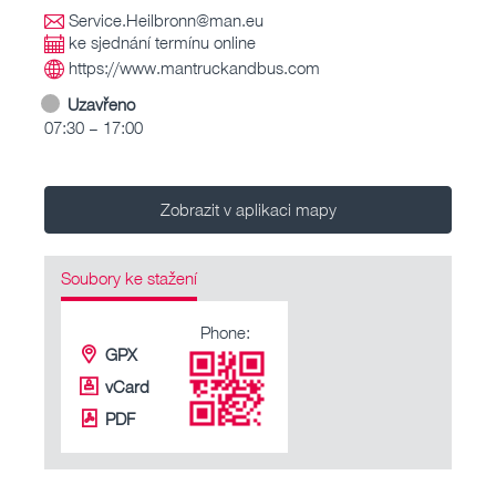
Service.Heilbronn@man.eu
ke sjednání termínu online
https://www.mantruckandbus.com
Uzavřeno
07:30 – 17:00
Zobrazit v aplikaci mapy
Soubory ke stažení
Phone:
GPX
vCard
PDF