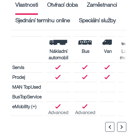
Vlastnosti
Otvírací doba
Zaměstnanci
Sjednání termínu online
Speciální služby
Nákladní
Bus
Van
Lodní
automobil
motory
Servis
Prodej
MAN TopUsed
BusTopService
eMobility (+)
Advanced
Advanced