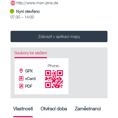
http://www.man-jena.de
Nyní otevřeno
07:30 – 14:00
Zobrazit v aplikaci mapy
Soubory ke stažení
Phone:
GPX
vCard
PDF
Vlastnosti
Otvírací doba
Zaměstnanci