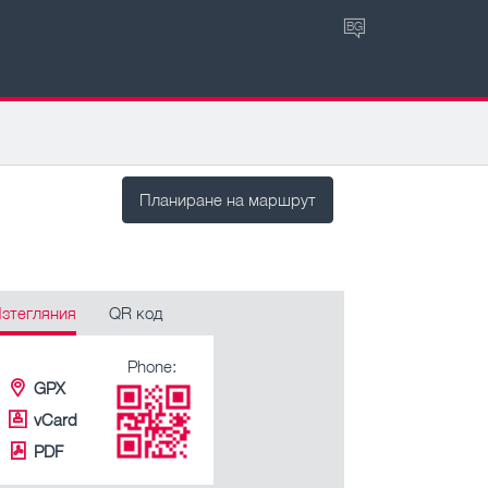
BG
Планиране на маршрут
зтегляния
QR код
Phone:
GPX
vCard
PDF