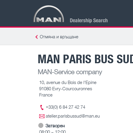
Dealership Search
Отмяна и връщане
MAN PARIS BUS SU
MAN-Service company
10, avenue du Bois de l'Epine
91080 Evry-Courcouronnes
France
+33(0) 6 84 27 42 74
atelier.parisbussud@man.eu
Затворен
08:00 – 12:00