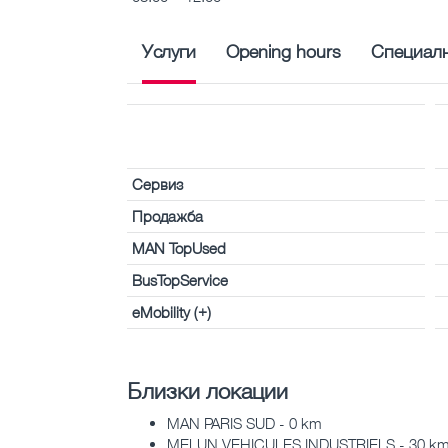
Услуги
Opening hours
Специалн
Сервиз
Продажба
MAN TopUsed
BusTopService
eMobility (+)
Близки локации
MAN PARIS SUD - 0 km
MELUN VEHICULES INDUSTRIELS - 30 k