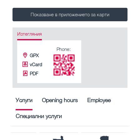
Показване в приложението за карти
Изтегляния
Phone:
GPX
vCard
PDF
Услуги
Opening hours
Employee
Специални услуги