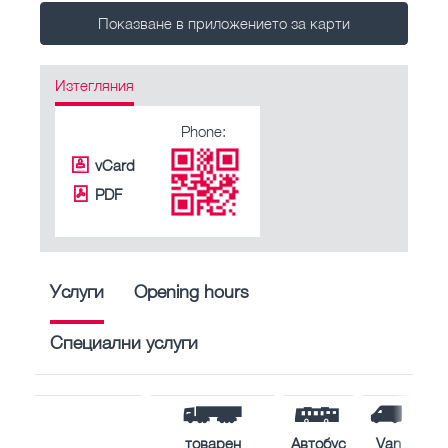
Показване в приложението за карти
Изтегляния
Phone:
vCard
PDF
Услуги
Opening hours
Специални услуги
товарен
Автобус
Van