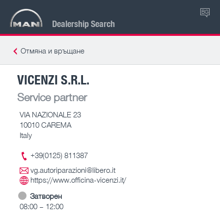
BG
Dealership Search
Отмяна и връщане
VICENZI S.R.L.
Service partner
VIA NAZIONALE 23
10010 CAREMA
Italy
+39(0125) 811387
vg.autoriparazioni@libero.it
https://www.officina-vicenzi.it/
Затворен
08:00 – 12:00