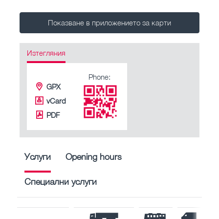
Показване в приложението за карти
Изтегляния
Phone:
GPX
vCard
PDF
Услуги
Opening hours
Специални услуги