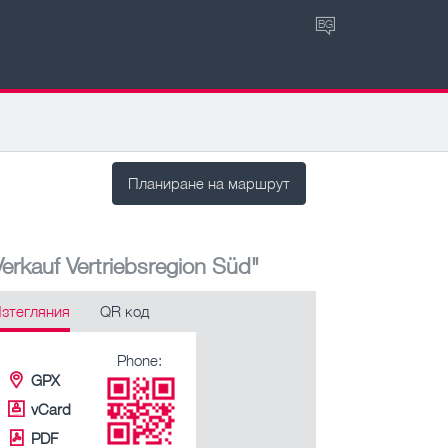
BG
Планиране на маршрут
rkauf Vertriebsregion Süd"
зтегляния
QR код
Phone:
GPX
vCard
PDF