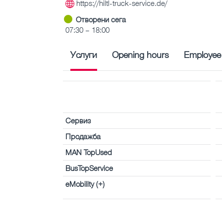
https://hiltl-truck-service.de/
Отворени сега
07:30 – 18:00
Услуги
Opening hours
Employee
Сервиз
Продажба
MAN TopUsed
BusTopService
eMobility (+)