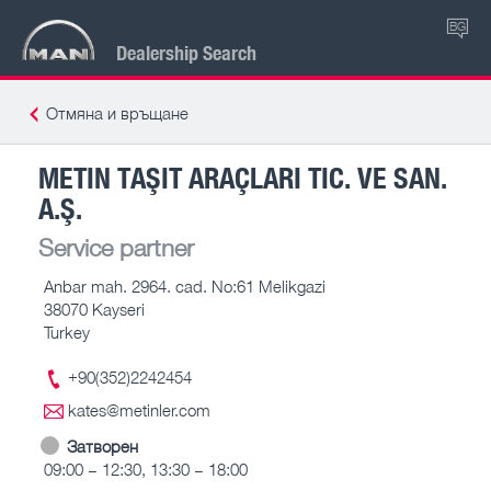
BG
Dealership Search
Отмяна и връщане
METIN TAŞIT ARAÇLARI TIC. VE SAN.
A.Ş.
Service partner
Anbar mah. 2964. cad. No:61 Melikgazi
38070 Kayseri
Turkey
+90(352)2242454
kates@metinler.com
Затворен
09:00 – 12:30, 13:30 – 18:00