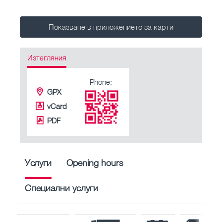
Показване в приложението за карти
Изтегляния
Phone:
GPX
vCard
PDF
Услуги
Opening hours
Специални услуги