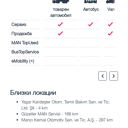
товарен
Автобус
Van
автомобил
Сервиз
Продажба
MAN TopUsed
BusTopService
eMobility (+)
Близки локации
Yaşar Kardeşler Otom. Tamir Bakım San. ve Tic.
Ltd. Şti - 4 km
Güzeller MAN Servisi - 166 km
Mancı Kemal Otomotiv San. ve Tic. A.Ş. - 287 km