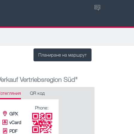
BG
Планиране на маршрут
rkauf Vertriebsregion Süd"
зтегляния
QR код
Phone:
GPX
vCard
PDF