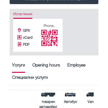
Изтегляния
Phone:
GPX
vCard
PDF
Услуги
Opening hours
Employee
Специални услуги
товарен
Автобус
Van
автомобил