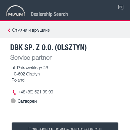
BG
Dealership Search
Отмяна и връщане
DBK SP. Z O.O. (OLSZTYN)
Service partner
ul. Pstrowskiego 28
10-602 Olsztyn
Poland
+48 (89) 621 99 99
Затворен
-- – --
Показване в приложението за карти