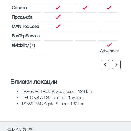
Сервиз
Продажба
MAN TopUsed
BusTopService
eMobility (+)
Advanced
Близки локации
TARGOR-TRUCK Sp. z o.o. - 139 km
TRUCKS AJ Sp. z o.o. - 159 km
POWERAS Agata Szulc - 182 km
© MAN 2026