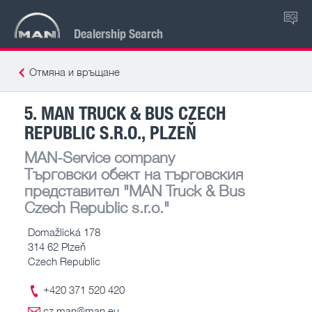
BG
Dealership Search
Отмяна и връщане
5. MAN TRUCK & BUS CZECH
REPUBLIC S.R.O., PLZEŇ
MAN-Service company
Търговски обект на търговския
представител
"MAN Truck & Bus
Czech Republic s.r.o."
Domažlická 178
314 62 Plzeň
Czech Republic
+420 371 520 420
cz.man@man.eu