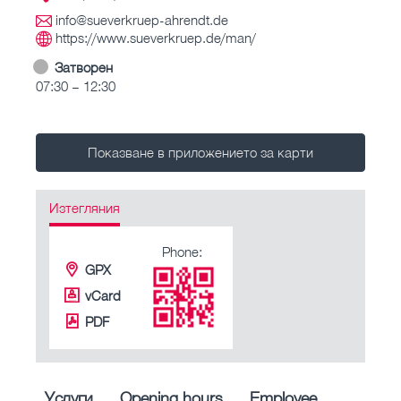
info@sueverkruep-ahrendt.de
https://www.sueverkruep.de/man/
Затворен
07:30 – 12:30
Показване в приложението за карти
Изтегляния
Phone:
GPX
vCard
PDF
Услуги
Opening hours
Employee