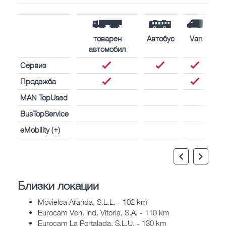
товарен
Автобус
Van
автомобил
Сервиз
Продажба
MAN TopUsed
BusTopService
eMobility (+)
Близки локации
Movielca Aranda, S.L.L. - 102 km
Eurocam Veh. Ind. Vitoria, S.A. - 110 km
Eurocam La Portalada, S.L.U. - 130 km