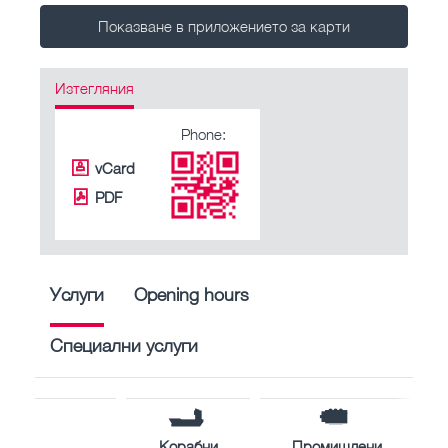
Показване в приложението за карти
Изтегляния
Phone:
vCard
PDF
Услуги
Opening hours
Специални услуги
Корабни
Промишлени