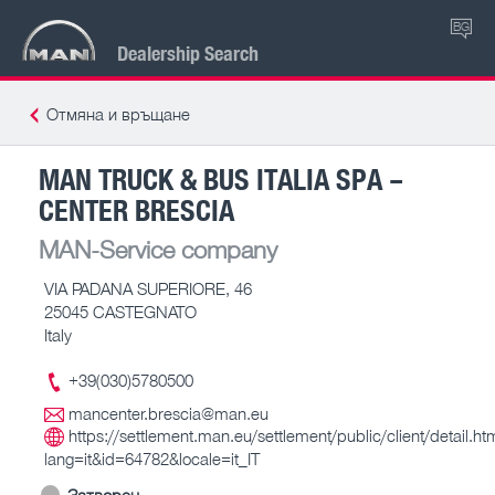
BG
Dealership Search
Отмяна и връщане
MAN TRUCK & BUS ITALIA SPA –
CENTER BRESCIA
MAN-Service company
VIA PADANA SUPERIORE, 46
25045 CASTEGNATO
Italy
+39(030)5780500
mancenter.brescia@man.eu
https://settlement.man.eu/settlement/public/client/detail.ht
lang=it&id=64782&locale=it_IT
Затворен