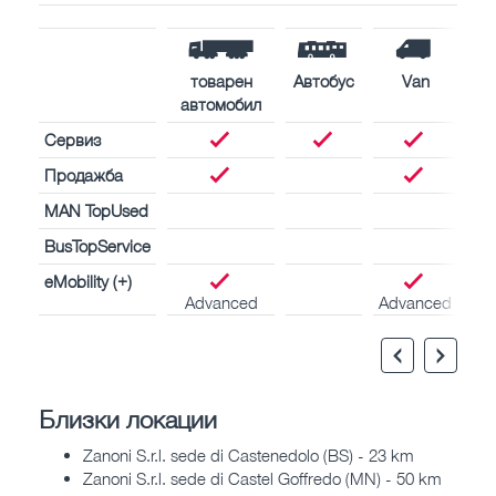
товарен
Автобус
Van
автомобил
Сервиз
Продажба
MAN TopUsed
BusTopService
eMobility (+)
Advanced
Advanced
Близки локации
Zanoni S.r.l. sede di Castenedolo (BS) - 23 km
Zanoni S.r.l. sede di Castel Goffredo (MN) - 50 km