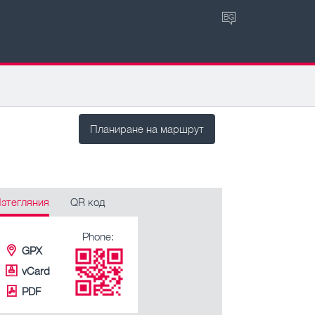
BG
Планиране на маршрут
зтегляния
QR код
Phone:
GPX
vCard
PDF