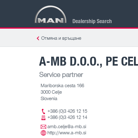
Dealership Search
Отмяна и връщане
A-MB D.O.O., PE CE
Service partner
Mariborska cesta 166
3000 Celje
Slovenia
+386 (0)3 426 12 15
+386 (0)3 426 12 14
amb.celje@a-mb.si
http://www.a-mb.si