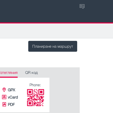
BG
Планиране на маршрут
зтегляния
QR код
Phone:
GPX
vCard
PDF