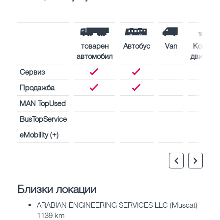
товарен
Автобус
Van
Корабн
автомобил
двигате
Сервиз
Продажба
MAN TopUsed
BusTopService
eMobility (+)
Близки локации
ARABIAN ENGINEERING SERVICES LLC (Muscat) -
1139 km