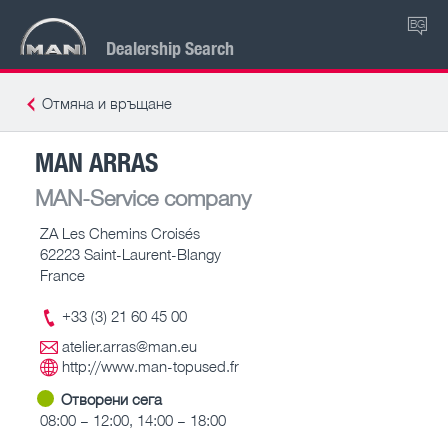
BG
Dealership Search
Отмяна и връщане
MAN ARRAS
MAN-Service company
ZA Les Chemins Croisés
62223 Saint-Laurent-Blangy
France
+33 (3) 21 60 45 00
atelier.arras@man.eu
http://www.man-topused.fr
Отворени сега
08:00 – 12:00, 14:00 – 18:00