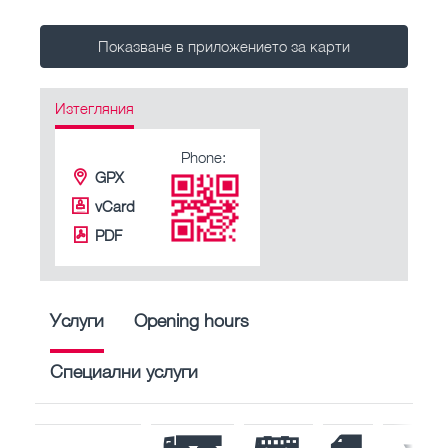
Показване в приложението за карти
Изтегляния
Phone:
GPX
vCard
PDF
Услуги
Opening hours
Специални услуги