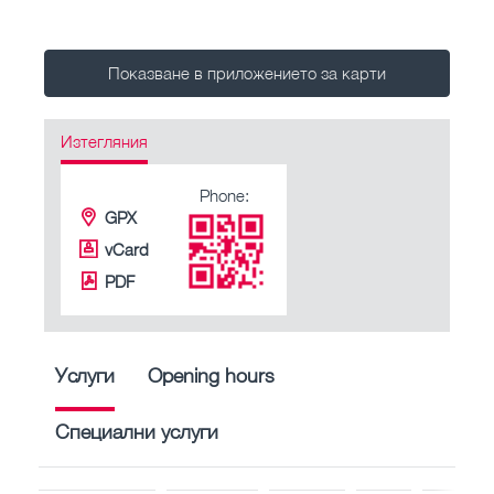
Показване в приложението за карти
Изтегляния
Phone:
GPX
vCard
PDF
Услуги
Opening hours
Специални услуги