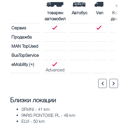
товарен
Автобус
Van
Корабн
автомобил
двигате
Сервиз
Продажба
MAN TopUsed
BusTopService
eMobility (+)
Advanced
Близки локации
SFMNI - 41 km
PARIS PONTOISE PL - 48 km
ELVI - 50 km