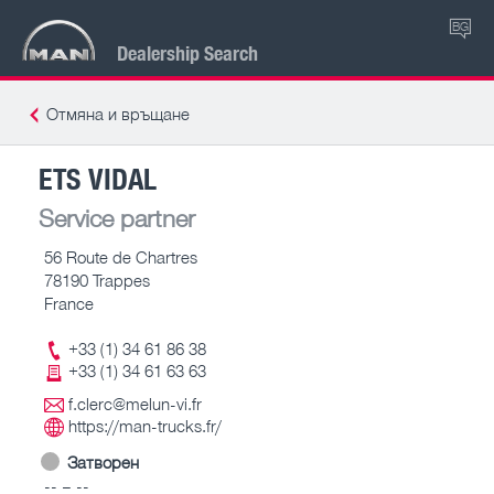
BG
Dealership Search
Отмяна и връщане
ETS VIDAL
Service partner
56 Route de Chartres
78190 Trappes
France
+33 (1) 34 61 86 38
+33 (1) 34 61 63 63
f.clerc@melun-vi.fr
https://man-trucks.fr/
Затворен
-- – --