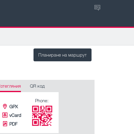
BG
Планиране на маршрут
зтегляния
QR код
Phone:
GPX
vCard
PDF