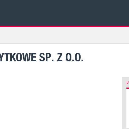
TKOWE SP. Z O.O.
И