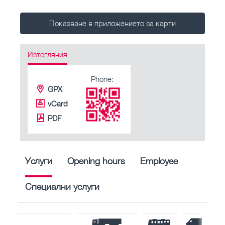
Показване в приложението за карти
Изтегляния
Phone:
GPX
vCard
PDF
Услуги
Opening hours
Employee
Специални услуги