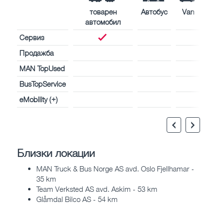
товарен
Автобус
Van
автомобил
Сервиз
Продажба
MAN TopUsed
BusTopService
eMobility (+)
Близки локации
MAN Truck & Bus Norge AS avd. Oslo Fjellhamar -
35 km
Team Verksted AS avd. Askim - 53 km
Glåmdal Bilco AS - 54 km