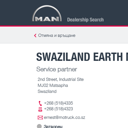
Dealership Search
Отмяна и връщане
SWAZILAND EARTH 
Service partner
2nd Street, Industrial Site
MJ02 Matsapha
Swaziland
+268 (518)4335
+268 (518)4323
ernest@motruck.co.sz
Затворен