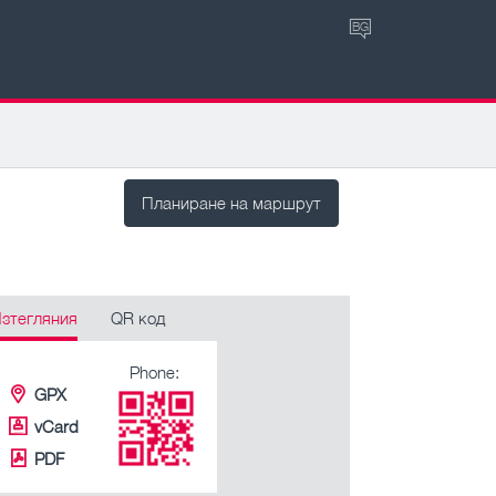
BG
Планиране на маршрут
зтегляния
QR код
Phone:
GPX
vCard
PDF