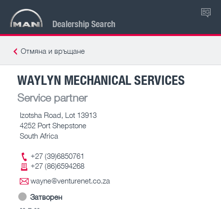
BG
Dealership Search
Отмяна и връщане
WAYLYN MECHANICAL SERVICES
Service partner
Izotsha Road, Lot 13913
4252 Port Shepstone
South Africa
+27 (39)6850761
+27 (86)6594268
wayne@venturenet.co.za
Затворен
-- – --