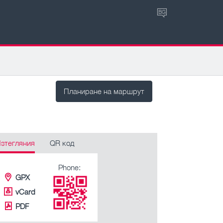
BG
Планиране на маршрут
зтегляния
QR код
Phone:
GPX
vCard
PDF