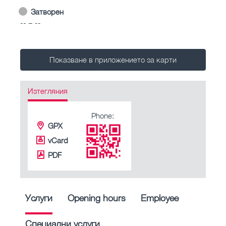
Затворен
-- – --
Показване в приложението за карти
Изтегляния
Phone:
GPX
vCard
PDF
Услуги
Opening hours
Employee
Специални услуги